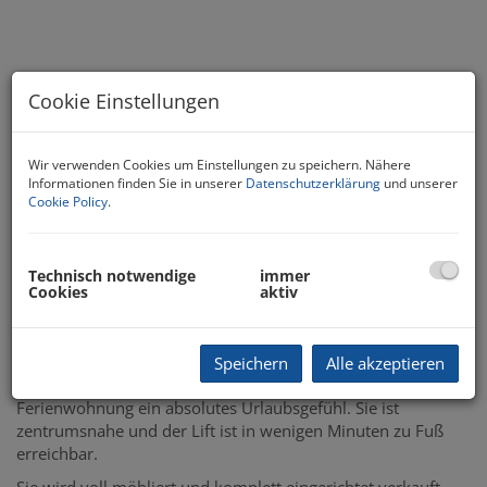
Cookie Einstellungen
Wir verwenden Cookies um Einstellungen zu speichern. Nähere
Beschreibung
Informationen finden Sie in unserer
Datenschutzerklärung
und unserer
Cookie Policy
.
Ferienhighlight mit Pool!
Technisch notwendige
immer
Cookies
aktiv
Diese Ferienwohnung in Saalbach, Salzburg, ist eine ganz
besondere Gelegenheit für Sie!
Mit einer Nutzfläche von ca. 51,47m² inkl. Loggia, einem im
Speichern
Alle akzeptieren
Haus zugehörigen Innenpool und Sauna bietet Ihnen diese
Ferienwohnung ein absolutes Urlaubsgefühl. Sie ist
zentrumsnahe und der Lift ist in wenigen Minuten zu Fuß
erreichbar.